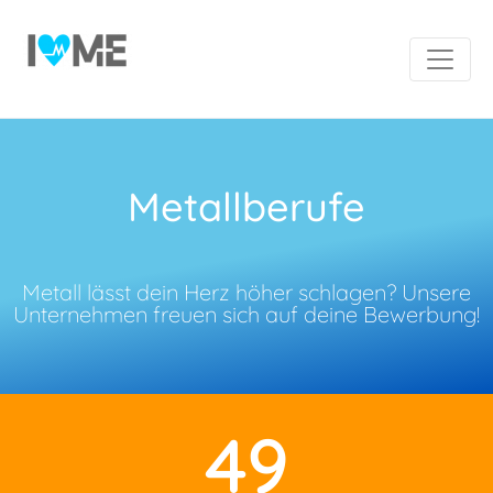
Metallberufe
Metall lässt dein Herz höher schlagen? Unsere
Unternehmen freuen sich auf deine Bewerbung!
49