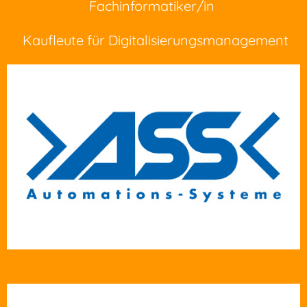
Fachinformatiker/in
Kaufleute für Digitalisierungsmanagement