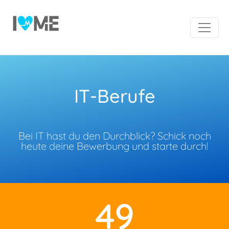
IT-Berufe
Bei IT hast du den Durchblick? Schick noch
heute deine Bewerbung und starte durch!
49